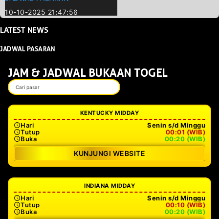
10-10-2025 21:47:56
LATEST
NEWS
JADWAL PASARAN
JAM & JADWAL BUKAAN TOGEL
KENTUCKY MIDDAY
Hari
Senin s/d Minggu
Tutup
00:01 (WIB)
Buka
00:20 (WIB)
KUNJUNGI WEBSITE
INDIANA MIDDAY
Hari
Senin s/d Minggu
Tutup
00:10 (WIB)
Buka
00:20 (WIB)