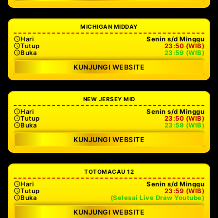
MICHIGAN MIDDAY
Hari
Senin s/d Minggu
Tutup
23:50 (WIB)
Buka
23:59 (WIB)
KUNJUNGI WEBSITE
NEW JERSEY MID
Hari
Senin s/d Minggu
Tutup
23:50 (WIB)
Buka
23:59 (WIB)
KUNJUNGI WEBSITE
TOTOMACAU 12
Hari
Senin s/d Minggu
Tutup
23:59 (WIB)
Buka
(Selesai Live Draw Youtube)
KUNJUNGI WEBSITE